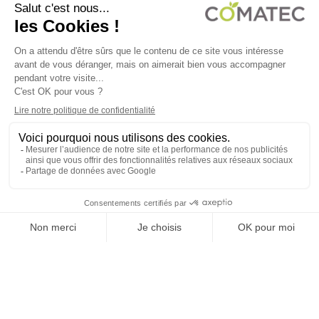
COMATEC PACKAGING
Boulevard François-Xavier Fafeur
11000 Carcassonne, FRANCE
LEGAL NOTICE
PRIVACY POLICY
COOKIE POLICY
TERMS OF SALES