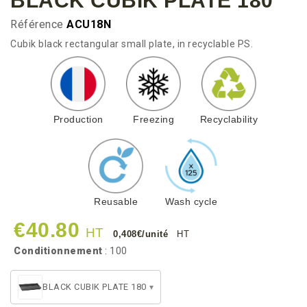
BLACK CUBIK PLATE 180
Référence
ACU18N
Cubik black rectangular small plate, in recyclable PS.
Production
Freezing
Recyclability
Reusable
Wash cycle
€40.80
HT
0,408€/unité
HT
Conditionnement
: 100
BLACK CUBIK PLATE 180
▾