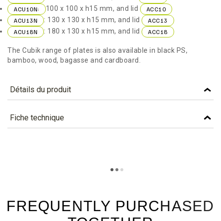
100 x 100 x h15 mm, and lid
ACU10N:
ACC10
: 130 x 130 x h15 mm, and lid
ACU13N
ACC13
: 180 x 130 x h15 mm, and lid
ACU18N
ACC18
The Cubik range of plates is also available in black PS,
bamboo, wood, bagasse and cardboard.
Détails du produit
Référence
ACU18N
Fiche technique
Caractéristiques
TÉLÉCHARGEMENT
Colour
BLACK
acu18n_fiche_technique_en.pdf
Téléchargement (298.22k)
Material
PS
acu18n_fiche_technique_es.pdf
Téléchargement (197.57k)
Planetscore Letter
A - En savoir plus...
FREQUENTLY PURCHASED