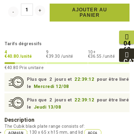
AJOUTER AU
PANIER
04
Tarifs dégressifs
68
4
9
10+
11
€40.80 /unité
€39.30 /unité
€36.55 /unité
27
CA
95
€40.80
Prix unitaire
Plus que
2
jours et
22:39:11
pour être livré
le
Mercredi 12/08
Plus que
2
jours et
22:39:11
pour être livré
le
Jeudi 13/08
Description
The Cubik black plate range consists of:
: 130 x 65 x h15 mm, and lid
ACM65N
ACC6