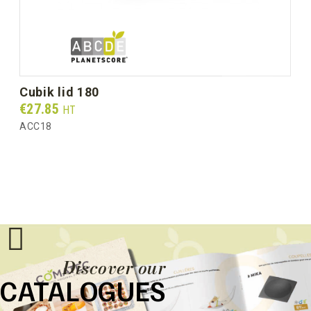
cubik lid 180
Prix
€27.85
HT
ACC18
Discover our
CATALOGUES