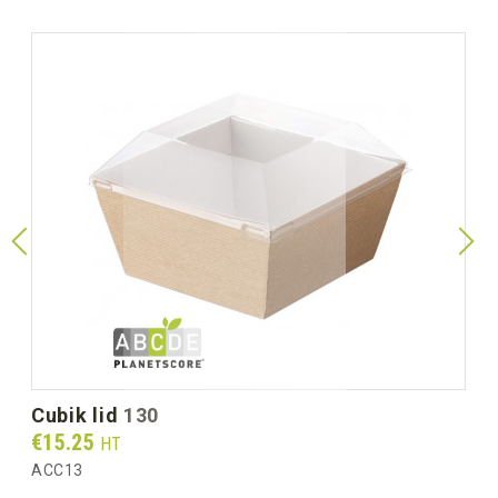
cubik lid 130
Prix
€15.25
HT
ACC13