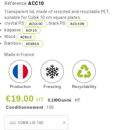
Référence
ACC10
Transparent lid, made of recycled and recyclable PET,
suitable for Cubik 10 cm square plates:
crystal PS
, black PS
ACU10C
ACU10N
bagasse
ACF10
Wood
ACB10
Bamboo
ACKB10
Made in France
Production
Freezing
Recyclability
€19.00
HT
0,190€/unité
HT
Conditionnement
: 100
CUBIK LID 100
▾