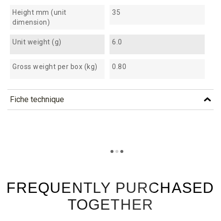
Height mm (unit
35
dimension)
Unit weight (g)
6.0
Gross weight per box (kg)
0.80
Fiche technique
TÉLÉCHARGEMENT
acc10_fiche_technique_en.pdf
Téléchargement (292.38k)
acc10_fiche_technique_es.pdf
Téléchargement (189.83k)
FREQUENTLY PURCHASED
TOGETHER