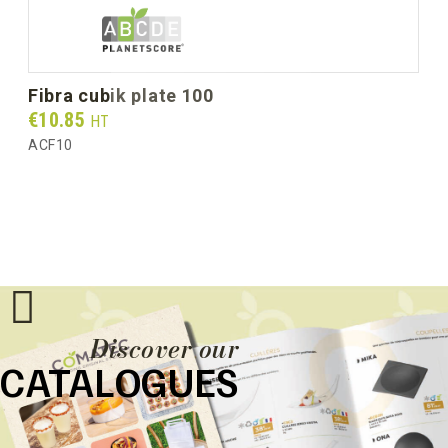
fibra cubik plate 100
Prix
€10.85
HT
ACF10
Discover our
CATALOGUES