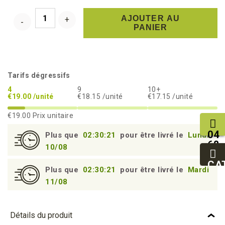
AJOUTER AU
PANIER
Tarifs dégressifs
4
9
10+
€19.00 /unité
€18.15 /unité
€17.15 /unité
€19.00
Prix unitaire
04
Plus que
02:30:20
pour être livré le
Lundi
68
10/08
11
27
CA
Plus que
02:30:20
pour être livré le
Mardi
95
11/08
Détails du produit