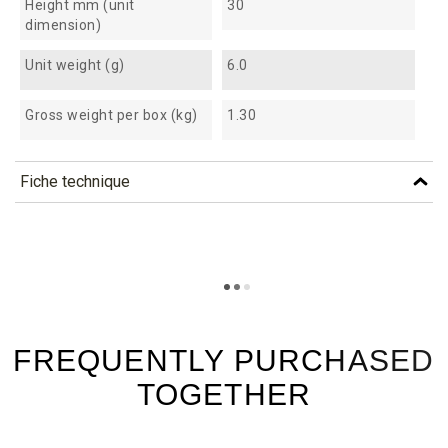
Height mm (unit
30
dimension)
Unit weight (g)
6.0
Gross weight per box (kg)
1.30
Fiche technique
TÉLÉCHARGEMENT
acc6_fiche_technique_en.pdf
Téléchargement (292.1k)
acc6_fiche_technique_es.pdf
Téléchargement (189.57k)
FREQUENTLY PURCHASED
TOGETHER