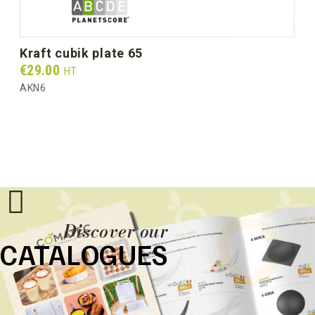
kraft cubik plate 65
Prix
€29.00
HT
AKN6
Discover our
CATALOGUES