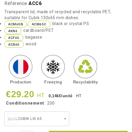
Référence
ACC6
Transparent lid, made of recycled and recyclable PET,
suitable for Cubik 130x65 mm dishes:
,
: black or crystal PS
ACM65N
ACM65C
: cardboard/PET
AKN6
: bagasse
ACF65
: wood
ACB65
Production
Freezing
Recyclability
€29.20
HT
0,146€/unité
HT
Conditionnement
: 200
CUBIK LID 65
▾