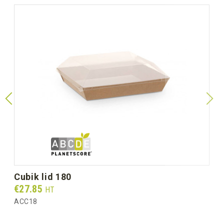
cubik lid 180
Prix
€27.85
HT
ACC18