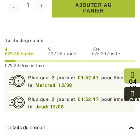
AJOUTER AU
PANIER
Tarifs dégressifs
4
9
10+
€29.20 /unité
€27.25 /unité
€25.20 /unité
€29.20
Prix unitaire
Plus que
2
jours et
01:52:46
pour être livré
04
le
Mercredi 12/08
68
11
Plus que
2
jours et
01:52:46
pour être livré
27
CA
95
le
Jeudi 13/08
Détails du produit