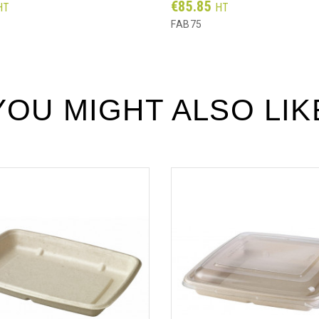
Prix
€85.85
HT
HT
FAB75
YOU MIGHT ALSO LIK