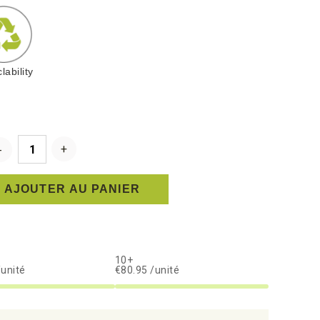
lability
AJOUTER AU PANIER
10+
/unité
€80.95 /unité