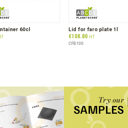
ontainer 60cl
lid for faro plate 1l
Prix
€108.80
HT
HT
CFB100
Try our
SAMPLES