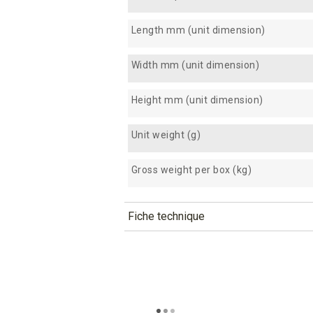
Length mm (unit dimension)
Width mm (unit dimension)
Height mm (unit dimension)
Unit weight (g)
Gross weight per box (kg)
Fiche technique
TÉLÉCHARGEMENT
cfb37_fiche_technique_en.pdf
Téléchargement (294.41k)
cfb37_fiche_technique_es.pdf