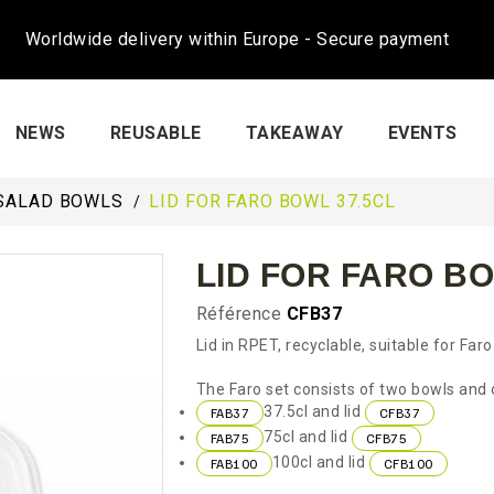
Worldwide delivery within Europe - Secure payment
NEWS
REUSABLE
TAKEAWAY
EVENTS
SALAD BOWLS
LID FOR FARO BOWL 37.5CL
LID FOR FARO BO
Référence
CFB37
Lid in RPET, recyclable, suitable for Faro
The Faro set consists of two bowls and 
37.5cl and lid
FAB37
CFB37
75cl and lid
FAB75
CFB75
100cl and lid
FAB100
CFB100