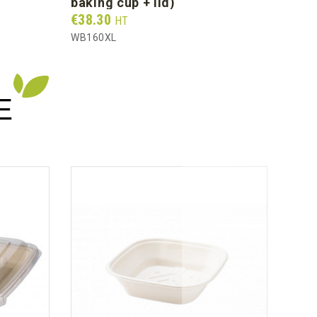
baking cup + lid)
Prix
€64
Prix
€38.30
HT
BFR6
WB160XL
E