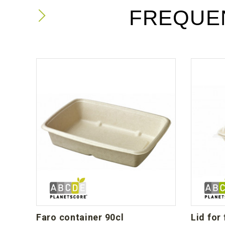
FREQUE
faro container 90cl
lid fo