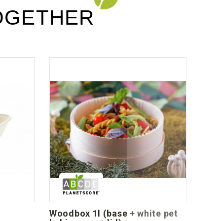
OGETHER
woodbox 1l (base + white pet
far