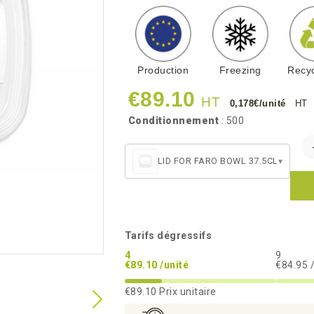
Production
Freezing
Recyc
€89.10
HT
0,178€/unité
HT
Conditionnement
: 500
LID FOR FARO BOWL 37.5CL
▾
Tarifs dégressifs
4
9
€89.10 /unité
€84.95 
€89.10
Prix unitaire