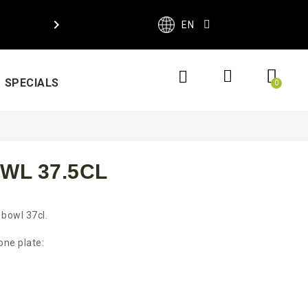

EN
SPECIALS
WL 37.5CL
 bowl 37cl.
one plate: