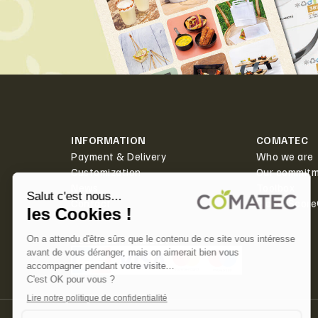
INFORMATION
COMATEC
Payment & Delivery
Who we are
Customization
Our commit
News
Toolbox
Contact
PlanetScor
SECURED PAYMENT ✅