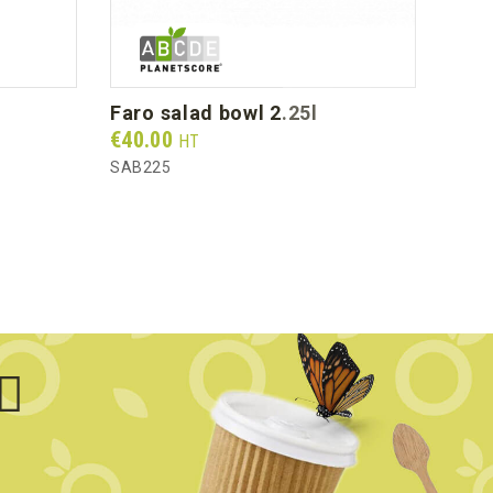
faro salad bowl 2.25l
Prix
€40.00
HT
SAB225