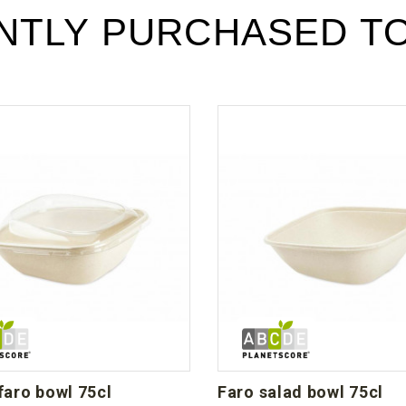
Téléchargement (190.99k)
NTLY PURCHASED T
r faro bowl 75cl
faro salad bowl 75cl