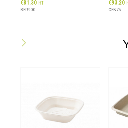
Prix
Prix
€81.30
€93.20
HT
BFR900
CFB75