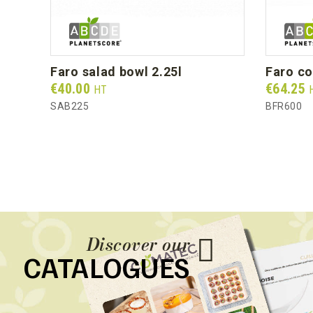
faro salad bowl 2.25l
faro c
Prix
Prix
€40.00
€64.25
HT
SAB225
BFR600
Discover our
CATALOGUES