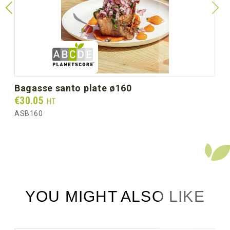
bagasse santo plate ø160
Prix
€30.05
HT
ASB160
YOU MIGHT ALSO LIKE