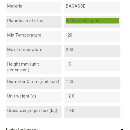
Material
BAGASSE
Planetscore Letter
B - En savoir plus...
Min Temperature
-20
Max Temperature
200
Height mm (unit
15
dimension)
Diameter Ø mm (unit size)
120
Unit weight (g)
12.0
Gross weight per box (kg)
1.80
Fiche technique