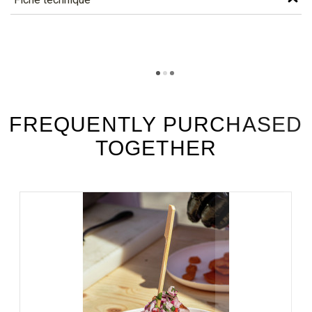
TÉLÉCHARGEMENT
asb120_fiche_technique_en.pdf
Téléchargement (286.52k)
asb120_fiche_technique_es.pdf
Téléchargement (181.42k)
FREQUENTLY PURCHASED
TOGETHER