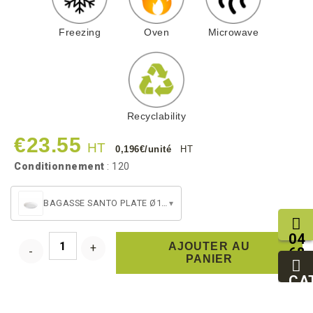
Freezing
Oven
Microwave
Recyclability
€23.55
HT
0,196€/unité
HT
Conditionnement
: 120
BAGASSE SANTO PLATE Ø120
▾
04
AJOUTER AU
68
PANIER
11
27
CA
95