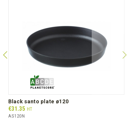
black santo plate ø120
Prix
€31.35
HT
AS120N