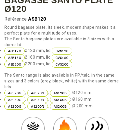
BAGASSE SANTO PLATE
Ø120
Référence
ASB120
Round bagasse plate. Its sleek, modern shape makes it a
perfect plate for a multitude of uses.
The Santo bagasse plates are available in 3 sizes with a
dome lid:
Ø120 mm, lid
ASB120
CVS120
Ø160 mm, lid
ASB160
CVS160
Ø200 mm, lid
ASB200
CVS200
The Santo range is also available in
PP/talc
, in the same
sizes and 3 colors (grey, black, white) with the same dome
lids:
,
,
: Ø120 mm
AS120G
AS120N
AS120B
,
,
: Ø160 mm
AS160G
AS160N
AS160B
,
,
: Ø 200 mm
AS200G
AS200N
AS200B