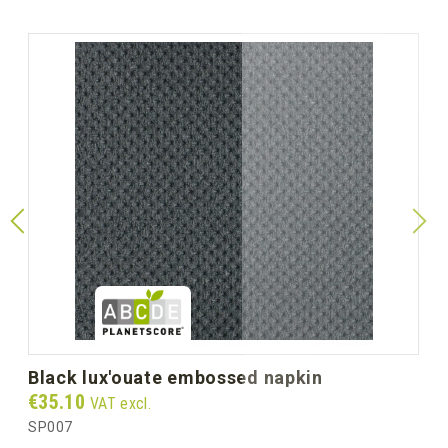
black lux'ouate embossed napkin
Price
€35.10
VAT excl.
SP007