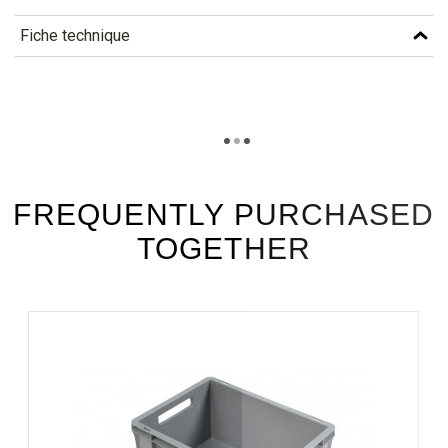
Fiche technique
TÉLÉCHARGEMENT
tsr11e_fiche_technique_en.pdf
Téléchargement (288.63k)
tsr11e_fiche_technique_es.pdf
Téléchargement (186.56k)
FREQUENTLY PURCHASED
TOGETHER