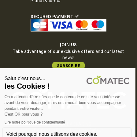
PlanetScore©
SECURED PAYMENT ✅
JOIN US
Take advantage of our exclusive offers and our latest
news!
SUBSCRIBE
COMATEC PACKAGING
Boulevard François-Xavier Fafeur
11000 Carcassonne, FRANCE