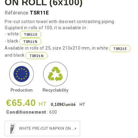
ON ROLL (6x100)
Référence
TSR11E
Pre-cut cotton towel with discreet contrasting piping.
Supplied in rolls of 100, it is available in :
- white
TSR11E
- black
TSR11N
Available in rolls of 25, size 210x210 mm, in white
TSR21E
and black
.
TSR21N
Production
Recyclability
€65.40
HT
0,109€/unité
HT
Conditionnement
: 600
WHITE PRE-CUT NAPKIN ON ROLL (6x100)
▾