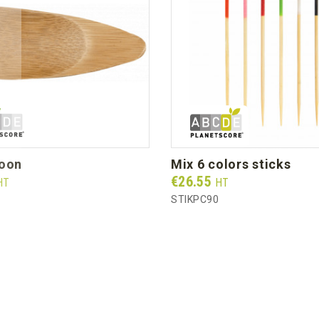
poon
mix 6 colors sticks
Prix
€26.55
HT
HT
STIKPC90