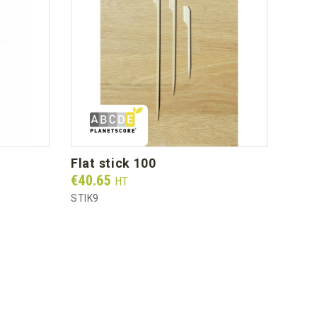
flat stick 100
woodbox 15cl (base + white
pet 
Prix
€40.65
HT
Prix
€49
STIK9
WB86