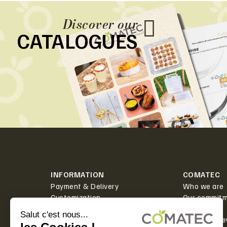
Discover our
CATALOGUES
INFORMATION
COMATEC
Payment & Delivery
Who we are
Customization
Our commit
News
Toolbox
Contact
PlanetScor