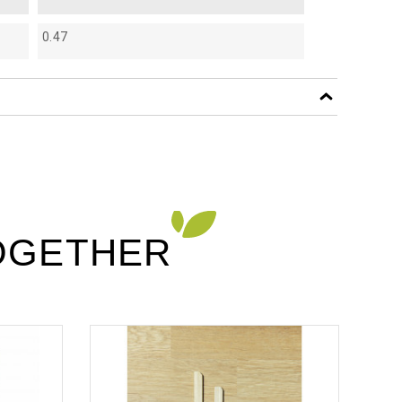
0.47
f
f
OGETHER