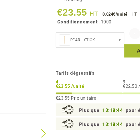
€23.55
HT
0,024€/unité
HT
Conditionnement
: 1000
PEARL STICK
▾
Tarifs dégressifs
4
9
€23.55 /unité
€22.50 
€23.55
Prix unitaire
Plus que
13:18:43
pour ê
Plus que
13:18:43
pour ê