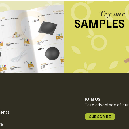
Try our
SAMPLES
JOIN US
Take advantage of our 
ments
SUBSCRIBE
e©