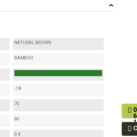
NATURAL BROWN
BAMBOO
A - En savoir plus...
-18
70
0
6
80
1
2
9
0.4