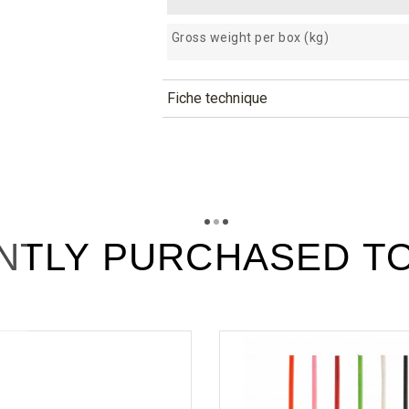
Gross weight per box (kg)
Fiche technique
TÉLÉCHARGEMENT
stikp7_fiche_technique_en.pd
Téléchargement (284.33k)
stikp7_fiche_technique_es.pd
Téléchargement (183.36k)
NTLY PURCHASED T