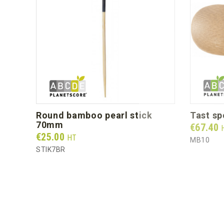
round bamboo pearl stick
tast s
70mm
Prix
€67.40
Prix
€25.00
HT
MB10
STIK7BR