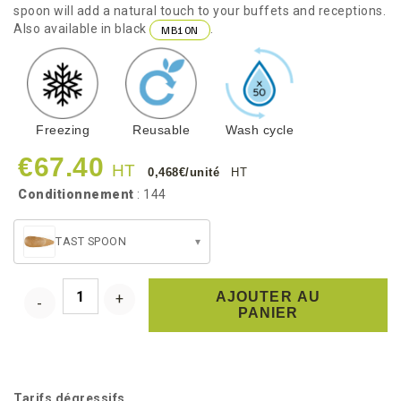
spoon will add a natural touch to your buffets and receptions.
Also available in black
.
MB10N
Freezing
Reusable
Wash cycle
€67.40
HT
0,468€/unité
HT
Conditionnement
: 144
TAST SPOON
▾
AJOUTER AU
PANIER
Tarifs dégressifs