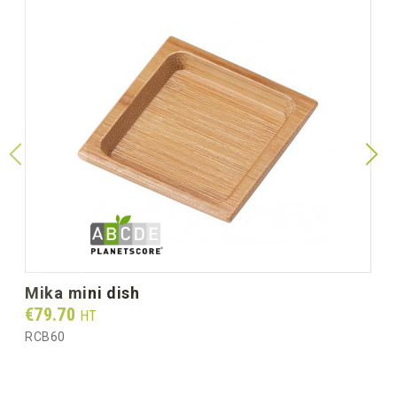
mika mini dish
Prix
€79.70
HT
RCB60