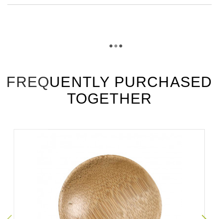
TÉLÉCHARGEMENT
mb10_fiche_technique_en.pdf
Téléchargement (315.8k)
mb10_fiche_technique_es.pdf
Téléchargement (215.68k)
FREQUENTLY PURCHASED
TOGETHER