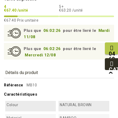
4
5+
€67.40 /unité
€63.20 /unité
€67.40
Prix unitaire
Plus que
06:02:25
pour être livré le
Mardi
11/08
Plus que
06:02:25
pour être livré le
04
Mercredi 12/08
68
11
27
CA
Détails du produit
95
Référence
MB10
Caractéristiques
Colour
NATURAL BROWN
Material
BAMBOO