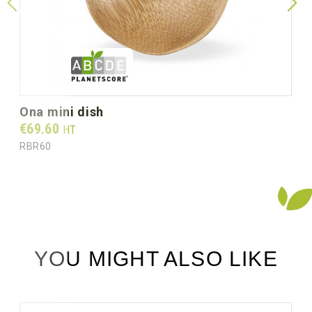
ona mini dish
Prix
€69.60
HT
RBR60
YOU MIGHT ALSO LIKE