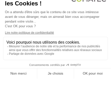
COMATEC PACKAGING
Boulevard François-Xavier Fafeur
11000 Carcassonne, FRANCE
LEGAL NOTICE
PRIVACY POLICY
COOKIE POLICY
TERMS OF SALES