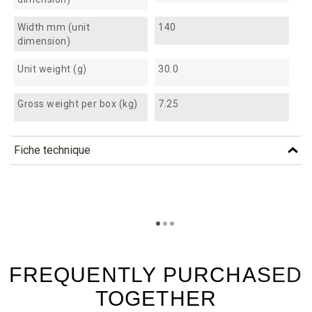
Width mm (unit
140
dimension)
Unit weight (g)
30.0
Gross weight per box (kg)
7.25
Fiche technique
TÉLÉCHARGEMENT
ap1714_fiche_technique_en.pdf
Téléchargement (333.2k)
ap1714_fiche_technique_es.pdf
Téléchargement (230.94k)
FREQUENTLY PURCHASED
TOGETHER