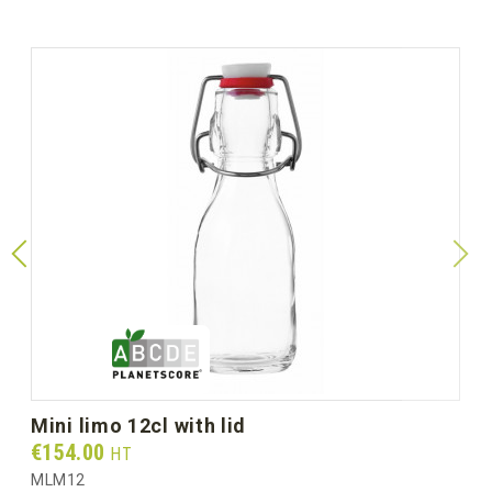
mini limo 12cl with lid
Prix
€154.00
HT
MLM12