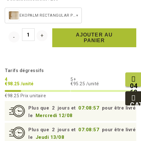
EKOPALM RECTANGULAR PLATE 170
▾
AJOUTER AU
PANIER
Tarifs dégressifs
4
5+
€98.25 /unité
€95.25 /unité
04
68
€98.25
Prix unitaire
11
27
CA
Plus que
2
jours et
07:08:57
pour être livré
95
le
Mercredi 12/08
Plus que
2
jours et
07:08:57
pour être livré
le
Jeudi 13/08