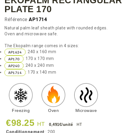
EKOPALM RECTANGULAR
PLATE 170
Référence
AP1714
Natural palm leaf sheath plate with rounded edges.
Oven and microwave safe.
The Ekopalm range comes in 4 sizes:
: 240 x 160 mm
AP1624
: 170 x 170 mm
AP170
: 240 x 240 mm
AP240
: 170 x 140 mm
AP1714
Freezing
Oven
Microwave
€98.25
HT
0,491€/unité
HT
Conditionnement
: 200