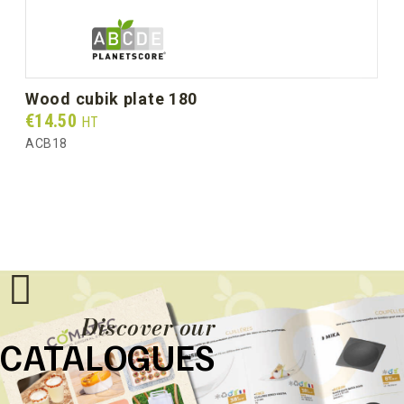
wood cubik plate 180
Prix
€14.50
HT
ACB18
Discover our
CATALOGUES