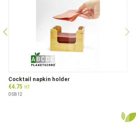
cocktail napkin holder
Prix
€4.75
HT
DSB12