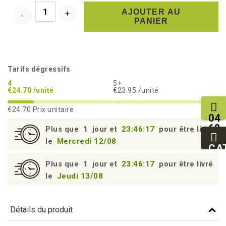
AJOUTER AU
PANIER
Tarifs dégressifs
4
5+
€24.70 /unité
€23.95 /unité
€24.70
Prix unitaire
04
68
Plus que
1
jour et
23:46:16
pour être livré
11
le
Mercredi 12/08
27
CA
95
Plus que
1
jour et
23:46:16
pour être livré
le
Jeudi 13/08
Détails du produit