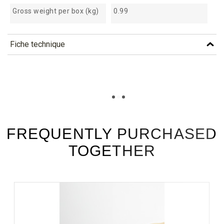
Gross weight per box (kg)
0.99
Fiche technique
TÉLÉCHARGEMENT
smn405_fiche_technique_en.pdf
Téléchargement (260.41k)
smn405_fiche_technique_es.pdf
Téléchargement (158.49k)
FREQUENTLY PURCHASED
TOGETHER