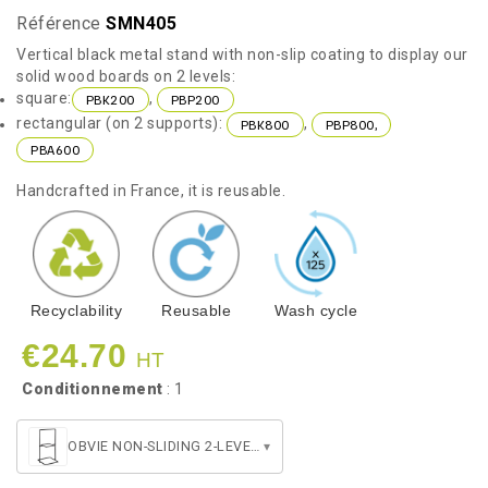
Référence
SMN405
Vertical black metal stand with non-slip coating to display our
solid wood boards on 2 levels:
square:
,
PBK200
PBP200
rectangular (on 2 supports):
,
PBK800
PBP800,
PBA600
Handcrafted in France, it is reusable.
Recyclability
Reusable
Wash cycle
€24.70
HT
Conditionnement
: 1
OBVIE NON-SLIDING 2-LEVEL STAND
▾